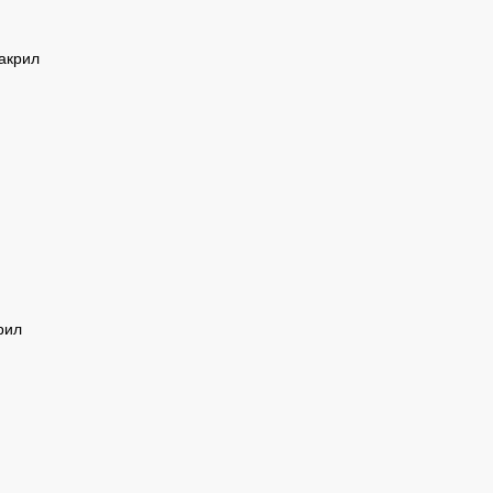
акрил
рил