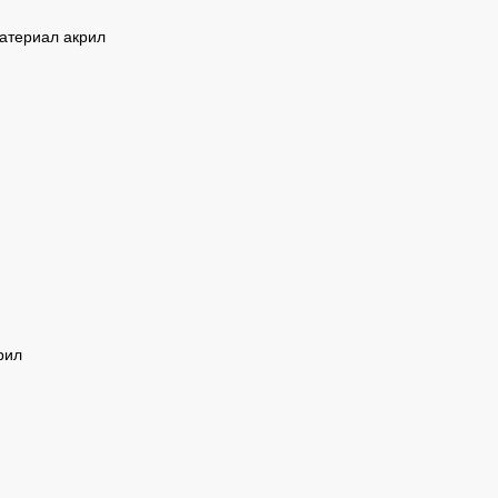
атериал акрил
рил