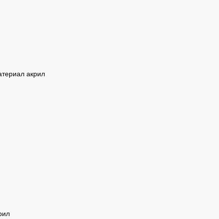
атериал акрил
рил