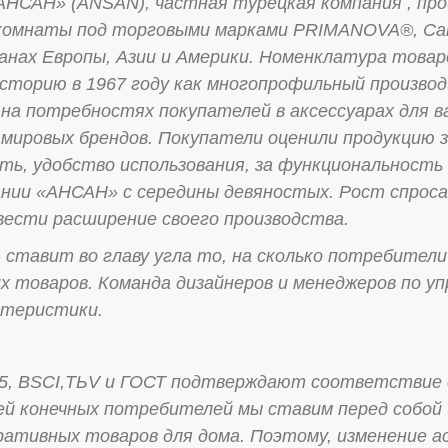
САН» (ANSAN), частная турецкая компания , про
 комнаты под торговыми марками PRIMANOVA®, Can
анах Европы, Азии и Америки. Номенклатура товар
историю в 1967 году как многопрофильный произво
 на потребностях покупателей в аксессуарах для 
 мировых брендов. Покупатели оценили продукцию
ть, удобство использования, за функциональность
нии «АНСАН» с середины девяностых. Рост спроса 
вести расширение своего производства.
вит во главу угла то, на сколько потребители 
х товаров. Команда дизайнеров и менеджеров по у
ктеристики.
5, BSCI,TЬV и ГОСТ подтверждают соответствие 
й конечных потребителей мы ставим перед собой 
ративных товаров для дома. Поэтому, изменение а