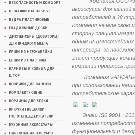
Компания ООО «АН
БЕЗОПАСНОСТЬ И КОМФОРТ
аксессуары для ванной
ВЕШАЛКИ НАПОЛЬНЫЕ
потребителей в 28 стр
ВЁДРА ПЛАСТИКОВЫЕ
Компания начала свою 
ГЛАДИЛЬНЫЕ ДОСКИ
сторону специализации
ДИСПЕНСЕРЫ (ДОЗАТОРЫ)
одним из известнейших
ДЛЯ ЖИДКОГО МЫЛА
интерьера, за надёжнос
ЕРШИ ИЗ НЕРЖАВЕЙКИ
знают продукцию компа
ЕРШИ ИЗ ПЛАСТИКА
компании пришлось про
КАРНИЗЫ И КОЛЬЦА ДЛЯ
ШТОР
Компания «АНСАН» ста
КОВРИКИ ДЛЯ ВАННОЙ
при использовании наши
КОМПЛЕКТУЮЩИЕ
потребительские хара
КОРЗИНЫ ДЛЯ БЕЛЬЯ
КРЮЧКИ | ВЕШАЛКИ |
Знаки IS0 9001 : 201
ПОЛОТЕНЦЕДЕРЖАТЕЛИ
изменения потребносте
КУХОННЫЕ АКСЕССУАРЫ
функциональных и деко
НАВЕСНЫЕ АКСЕССУАРЫ