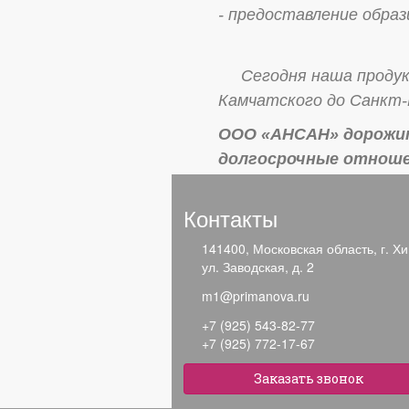
- предоставление образ
Сегодня наша продукци
Камчатского до Санкт-
ООО «АНСАН» дорожит
долгосрочные отноше
ЖЕЛАЕМ ПРОЦВЕТАНИ
Контакты
141400, Московская область, г. Хи
Для удобства наших по
ул. Заводская, д. 2
приобрести товар, а т
m1@primanova.ru
Вы являетесь оптовым по
+7 (925) 543-82-77
(925) 772-17-67 или сде
+7 (925) 772-17-67
Офис компании: Московск
Заказать звонок