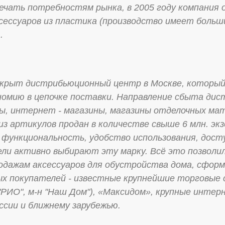
ечать потребностям рынка, в 2005 году компания 
сессуаров из пластика (производство имеет боль
.
ыт дистрибьюционный центр в Москве, который п
номию в цепочке поставки. Направление сбыта дис
ы, интернет - магазины, магазины отделочных ма
з артикулов продан в количестве свыше 6 млн. эк
, функциональность, удобство использования, дос
ли активно выбирают эту марку. Всё это позволил
родажам аксессуаров для обустройства дома, сфор
х покупателей - известные крупнейшие торговые
О", м-н "Наш Дом"), «Максидом», крупные интер
ссии и ближнему зарубежью.