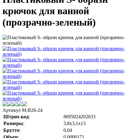
крючок для ванной
(прозрачно-зеленый)
Артикул
M-B26-24
Штрих-код
:
8695024202633
Размеры
:
3,8х3,1х13
Брутто
:
0,04
Объем
:
0,0000171