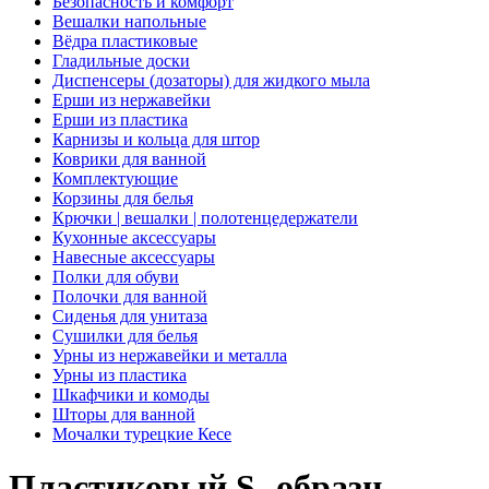
Безопасность и комфорт
Вешалки напольные
Вёдра пластиковые
Гладильные доски
Диспенсеры (дозаторы) для жидкого мыла
Ерши из нержавейки
Ерши из пластика
Карнизы и кольца для штор
Коврики для ванной
Комплектующие
Корзины для белья
Крючки | вешалки | полотенцедержатели
Кухонные аксессуары
Навесные аксессуары
Полки для обуви
Полочки для ванной
Сиденья для унитаза
Сушилки для белья
Урны из нержавейки и металла
Урны из пластика
Шкафчики и комоды
Шторы для ванной
Мочалки турецкие Кесе
Пластиковый S- образн