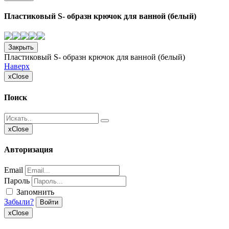
Пластиковый S- образн крючок для ванной (белый)
Закрыть
Пластиковый S- образн крючок для ванной (белый)
Наверх
x
Close
Поиск
x
Close
Авторизация
Email
Пароль
Запомнить
Забыли?
Войти
x
Close