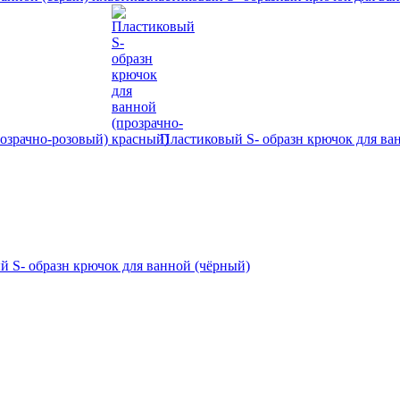
розрачно-розовый)
Пластиковый S- образн крючок для ва
й S- образн крючок для ванной (чёрный)