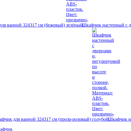
ля ванной 324317 см (бежевый)
Шкафчик настенный с дв
фчик для ванной 324317 см (прозр-розовый)
Шкафчик на