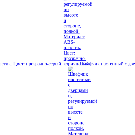
астик. Цвет: прозрачно-серый.
Шкафчик настенный с двер