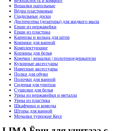
Безопасность и комфорт
Вешалки напольные
Вёдра пластиковые
Гладильные доски
Диспенсеры (дозаторы) для жидкого мыла
Ерши из нержавейки
Ерши из пластика
Карнизы и кольца для штор
Коврики для ванной
Комплектующие
Корзины для белья
Крючки | вешалки | полотенцедержатели
Кухонные аксессуары
Навесные аксессуары
Полки для обуви
Полочки для ванной
Сиденья для унитаза
Сушилки для белья
Урны из нержавейки и металла
Урны из пластика
Шкафчики и комоды
Шторы для ванной
Мочалки турецкие Кесе
LIMA Ёрш для унитаза с