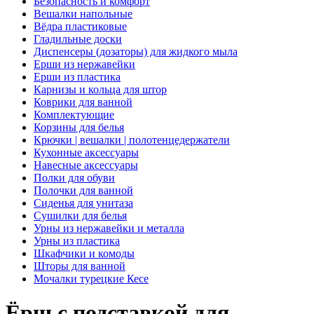
Безопасность и комфорт
Вешалки напольные
Вёдра пластиковые
Гладильные доски
Диспенсеры (дозаторы) для жидкого мыла
Ерши из нержавейки
Ерши из пластика
Карнизы и кольца для штор
Коврики для ванной
Комплектующие
Корзины для белья
Крючки | вешалки | полотенцедержатели
Кухонные аксессуары
Навесные аксессуары
Полки для обуви
Полочки для ванной
Сиденья для унитаза
Сушилки для белья
Урны из нержавейки и металла
Урны из пластика
Шкафчики и комоды
Шторы для ванной
Мочалки турецкие Кесе
Ёрш с подставкой для