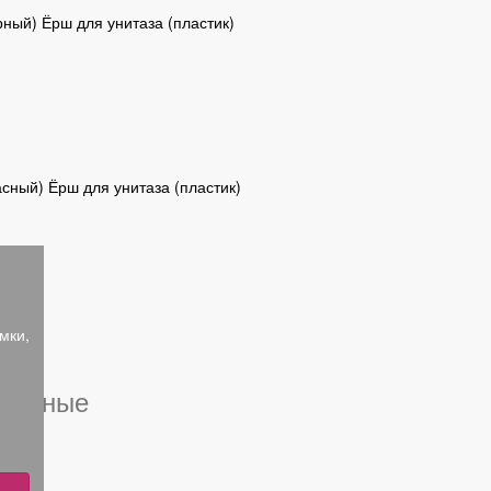
ный) Ёрш для унитаза (пластик)
сный) Ёрш для унитаза (пластик)
мки,
тренные