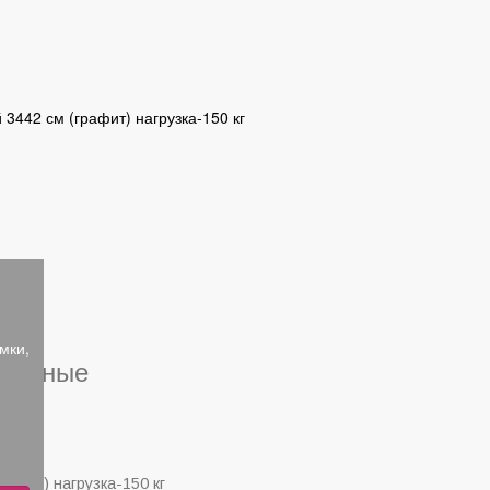
3442 см (графит) нагрузка-150 кг
мки,
тренные
елый) нагрузка-150 кг