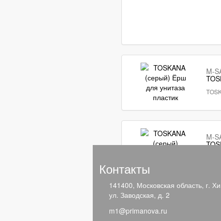
M-S
TOSK
TOSK
M-S
TOS
TOSK
Контакты
141400, Московская область, г. Хи
ул. Заводская, д. 2
M-S
TOSK
m1@primanova.ru