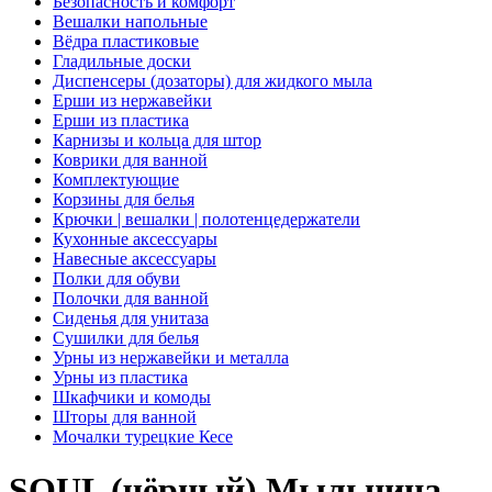
Безопасность и комфорт
Вешалки напольные
Вёдра пластиковые
Гладильные доски
Диспенсеры (дозаторы) для жидкого мыла
Ерши из нержавейки
Ерши из пластика
Карнизы и кольца для штор
Коврики для ванной
Комплектующие
Корзины для белья
Крючки | вешалки | полотенцедержатели
Кухонные аксессуары
Навесные аксессуары
Полки для обуви
Полочки для ванной
Сиденья для унитаза
Сушилки для белья
Урны из нержавейки и металла
Урны из пластика
Шкафчики и комоды
Шторы для ванной
Мочалки турецкие Кесе
SOUL (чёрный) Мыльница,