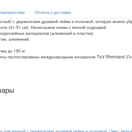
рактеристики
Оплата и доставка
углый) с держателем душевой лейки и полочкой, которую можно уб
оте (41-51 см). Нескользкие ножки с мягкой подошвой.
икоррозийных материалов (алюминий и пластик).
тик, алюминий.
ка до 150 кг.
уппы протестированы международным концерном TЬV Rheinland (Ге
вары
 для ванной с держателем душевой лейки и полочкой. Цвет: белы