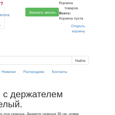
Ь?
Корзина
товаров
0
Заказать звонок
Всего:
0.00
Корзина пуста
Открыть
корзину
Найти
Новинки
Распродажа
Контакты
) с держателем
елый.
ть под сиденье. Диаметр сиденья 36 см, ножки