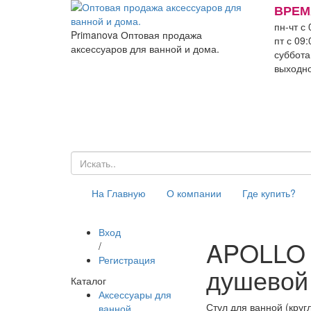
ВРЕМ
пн-чт с 
Primanova
Оптовая продажа
пт с 09:
аксессуаров для ванной и дома.
суббота
выходн
На Главную
О компании
Где купить?
Вход
APOLLO С
/
Регистрация
душевой 
Каталог
Аксессуары для
Стул для ванной (круг
ванной