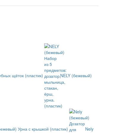
убных щёток (пластик)
NELY (бежевый)
бежевый) Урна с крышкой (пластик)
Nely