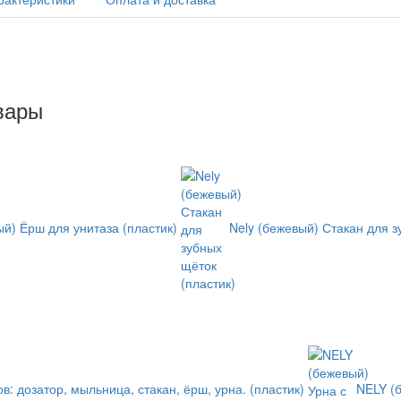
вары
ый) Ёрш для унитаза (пластик)
Nely (бежевый) Стакан для з
в: дозатор, мыльница, стакан, ёрш, урна. (пластик)
NELY (