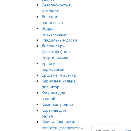
Безопасность и
комфорт
Вешалки
напольные
Вёдра
пластиковые
Гладильные доски
Диспенсеры
(дозаторы) для
жидкого мыла
Ерши из
нержавейки
Ерши из пластика
Карнизы и кольца
для штор
Коврики для
ванной
Комплектующие
Корзины для
белья
Крючки | вешалки |
полотенцедержатели
Описание
Ха