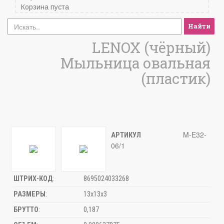
Корзина пуста
Найти
LENOX (чёрный)
Мыльница овальная
(пластик)
M-E32-
АРТИКУЛ
06/1
ШТРИХ-КОД
:
8695024033268
РАЗМЕРЫ
:
13х13х3
БРУТТО
:
0,187