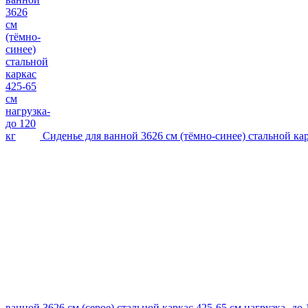
Сиденье для ванной 3626 см (тёмно-синее) стальной кар
ванной 3626 см (серое) стальной каркас 425-65 см нагрузка- до