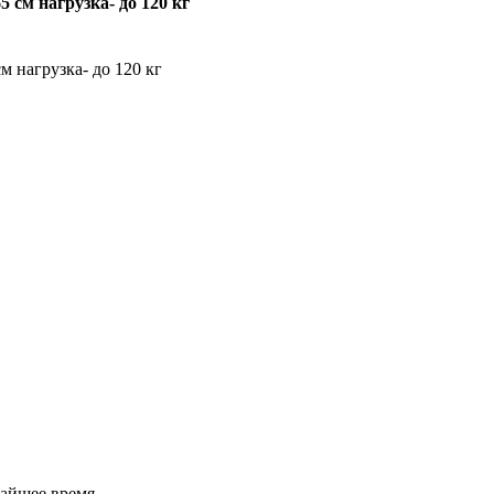
5 см нагрузка- до 120 кг
м нагрузка- до 120 кг
жайшее время