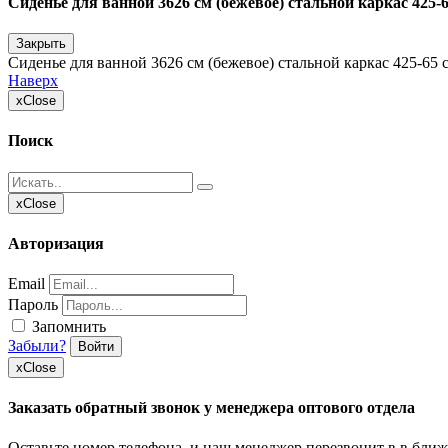
Сиденье для ванной 3626 см (бежевое) стальной каркас 425-6
Закрыть
Сиденье для ванной 3626 см (бежевое) стальной каркас 425-65 с
Наверх
x
Close
Поиск
x
Close
Авторизация
Email
Пароль
Запомнить
Забыли?
Войти
x
Close
Заказать обратный звонок у менеджера оптового отдела
Оставьте номер телефона, и наш менеджер перезвонит в в бли