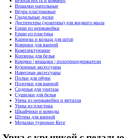
Безопасность и комфорт
Вешалки напольные
Вёдра пластиковые
Гладильные доски
Диспенсеры (дозаторы) для жидкого мыла
Ерши из нержавейки
Ерши из пластика
Карнизы и кольца для штор
Коврики для ванной
Комплектующие
Корзины для белья
Крючки | вешалки | полотенцедержатели
Кухонные аксессуары
Навесные аксессуары
Полки для обуви
Полочки для ванной
Сиденья для унитаза
Сушилки для белья
Урны из нержавейки и металла
Урны из пластика
Шкафчики и комоды
Шторы для ванной
Мочалки турецкие Кесе
Урна с крышкой с педалью,