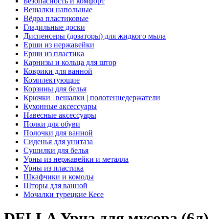
Безопасность и комфорт
Вешалки напольные
Вёдра пластиковые
Гладильные доски
Диспенсеры (дозаторы) для жидкого мыла
Ерши из нержавейки
Ерши из пластика
Карнизы и кольца для штор
Коврики для ванной
Комплектующие
Корзины для белья
Крючки | вешалки | полотенцедержатели
Кухонные аксессуары
Навесные аксессуары
Полки для обуви
Полочки для ванной
Сиденья для унитаза
Сушилки для белья
Урны из нержавейки и металла
Урны из пластика
Шкафчики и комоды
Шторы для ванной
Мочалки турецкие Кесе
DELLA Урна для мусора (6л),