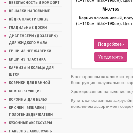
БЕЗОПАСНОСТЬ И КОМФОРТ
M-07165
ВЕШАЛКИ НАПОЛЬНЫЕ
Карниз алюминиевый, пол
ВЁДРА ПЛАСТИКОВЫЕ
(L=110см, max=190см). Цвет:
ГЛАДИЛЬНЫЕ ДОСКИ
ДИСПЕНСЕРЫ (ДОЗАТОРЫ)
ДЛЯ ЖИДКОГО МЫЛА
Подробнее>
ЕРШИ ИЗ НЕРЖАВЕЙКИ
Уведомить
ЕРШИ ИЗ ПЛАСТИКА
КАРНИЗЫ И КОЛЬЦА ДЛЯ
ШТОР
В электронном каталоге интер
Конструкция полуовального ка
КОВРИКИ ДЛЯ ВАННОЙ
Хромированное напыление подч
КОМПЛЕКТУЮЩИЕ
Купить качественные закруглё
КОРЗИНЫ ДЛЯ БЕЛЬЯ
пополняем ассортимент соврем
КРЮЧКИ | ВЕШАЛКИ |
ПОЛОТЕНЦЕДЕРЖАТЕЛИ
КУХОННЫЕ АКСЕССУАРЫ
НАВЕСНЫЕ АКСЕССУАРЫ