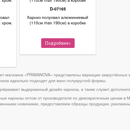
D-07165
уовал
Карниз полуовал алюминиевый
 хром.
(110см max 190см) в коробке
Подробнее>
нет-магазина «PRIMANOVA» представлены вариации закруглённых 
рниза идеально подходит для ванн полукруглой формы.
ёркивает выдержанный дизайн карниза, а также служит дополнител
нные карнизы оптом от производителя по демократичным ценам в
енными новинками, предоставляем образцы продукции, рекламные