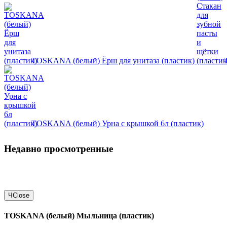
TOSKANA (белый) Ёрш для унитаза (пластик)
TOSKANA (белый) Урна с крышкой 6л (пластик)
Недавно просмотренные
Ч
Close
TOSKANA (белый) Мыльница (пластик)