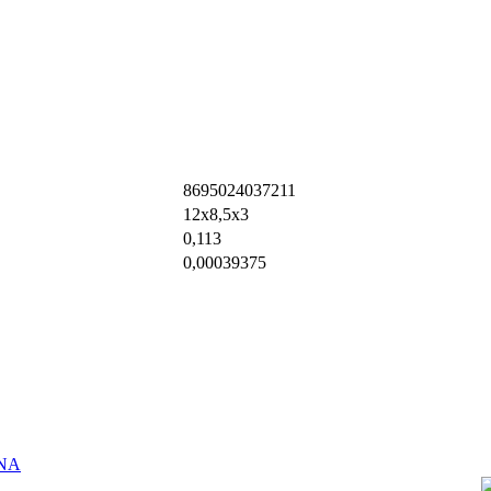
8695024037211
12х8,5х3
0,113
0,00039375